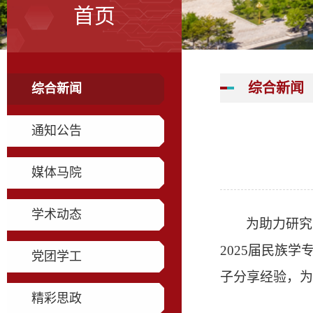
首页
综合新闻
综合新闻
通知公告
媒体马院
学术动态
为助力研究
2025届民族
党团学工
子
分享经验，为
精彩思政