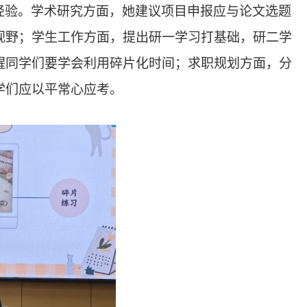
经验。
学术
研究
方面，她建议项目申报
应与
论文选题
视野
；学生工作方面，提出
研一学习打基础，研二学
醒同学们要学会利用碎片化时间；求职规划方面，分
学们
应
以平常心应考。