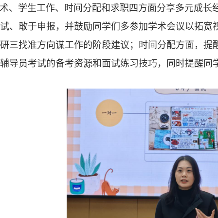
术、
学生工作
、
时间分配和
求职
四
方面分享多元成长
试
、敢于申报，并鼓励同学们
多参
加学术会议
以拓宽
研三找准方向谋工作
的阶段建议；时间分配方面，提
辅导员考试的备考资源和面试练习技巧，同时提醒同