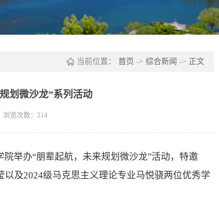
当前位置：
首页
->
综合新闻
->
正文
规划微沙龙”系列活动
浏览次数：
214
学院举办
“朋辈起航，未来规划微沙龙”活动，特邀
莹以
及
2024级马克思主义理论专业
马悦骁
两位优秀学